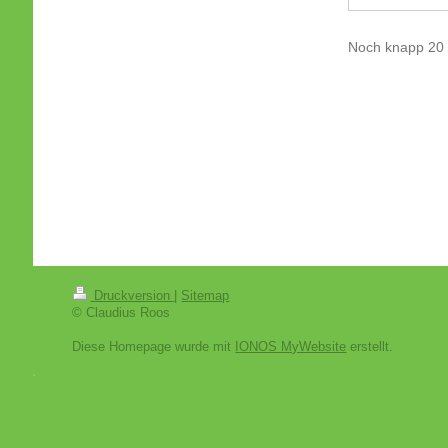
Noch knapp 20 
Druckversion
|
Sitemap
© Claudius Roos
Diese Homepage wurde mit
IONOS MyWebsite
erstellt.