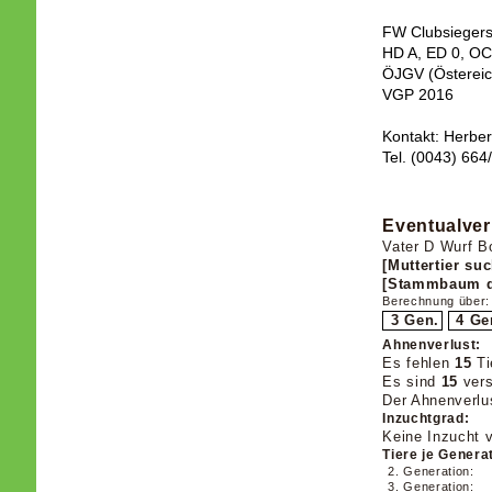
FW Clubsieger
HD A, ED 0, OCD
ÖJGV (Österei
VGP 2016
Kontakt: Herber
Tel. (0043) 66
Eventualver
Vater D Wurf B
[Muttertier su
[Stammbaum de
Berechnung über:
3 Gen.
4 Ge
Ahnenverlust:
Es fehlen
15
Ti
Es sind
15
vers
Der Ahnenverlu
Inzuchtgrad:
Keine Inzucht 
Tiere je Genera
2. Generation:
3. Generation: