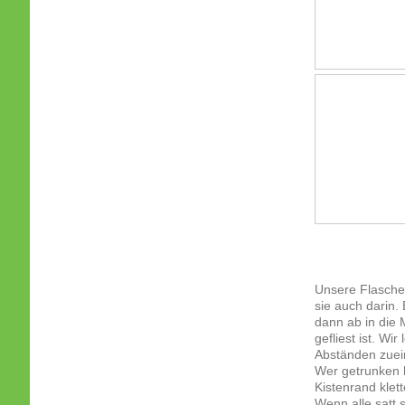
Unsere Flaschen
sie auch darin.
dann ab in die 
gefliest ist. Wi
Abständen zuei
Wer getrunken h
Kistenrand klet
Wenn alle satt