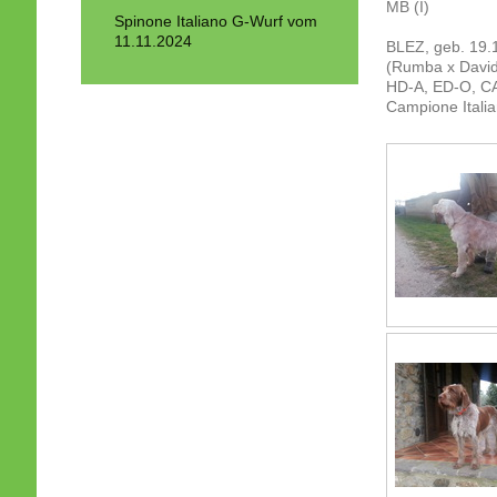
MB (I)
Spinone Italiano G-Wurf vom
11.11.2024
BLEZ, geb. 19.
(Rumba x Davide
HD-A, ED-O, CA-f
Campione Italia