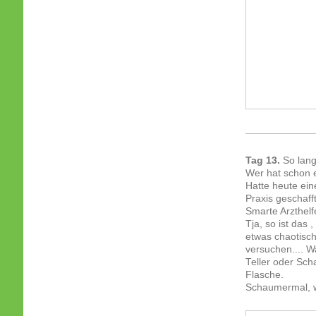
Tag 13.
So lang
Wer hat schon e
Hatte heute ein
Praxis geschaff
Smarte Arzthelfe
Tja, so ist das
etwas chaotisch
versuchen.... W
Teller oder Sch
Flasche.
Schaumermal, w