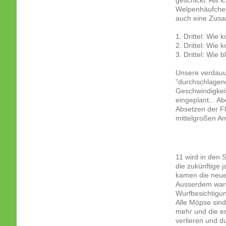
geschickt. Als 
Welpenhäufchen
auch eine Zusa
1. Drittel: Wie
2. Drittel: Wie
3. Drittel: Wie 
Unsere verdau
"durchschlagend
Geschwindigkeit
eingeplant... 
Absetzen der Fl
mittelgroßen 
11 wird in den 
die zukünftige 
kamen die neuen
Ausserdem ware
Wurfbesichtigung
Alle Möpse sin
mehr und die er
verlieren und d