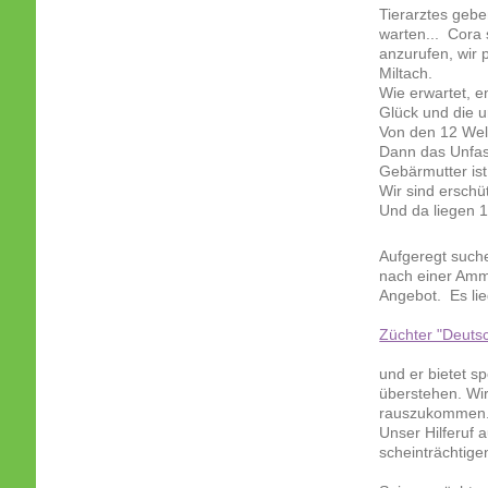
Tierarztes gebe
warten... Cora 
anzurufen, wir 
Miltach.
Wie erwartet, e
Glück und die 
Von den 12 Welp
Dann das Unfas
Gebärmutter ist
Wir sind erschü
Und da liegen 1
Aufgeregt suche
nach einer Amm
Angebot. Es lie
Züchter "Deuts
und er bietet s
überstehen. Wir
rauszukommen
Unser Hilferuf
scheinträchtig