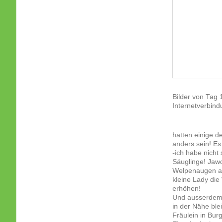
Bilder von Tag 
Internetverbind
hatten einige 
anders sein! Es
-ich habe nicht
Säuglinge! Jawo
Welpenaugen an
kleine Lady die
erhöhen!
Und ausserdem h
in der Nähe ble
Fräulein in Bur