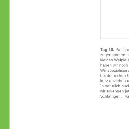
Tag 10.
Paulchen
zugenommen hat 
kleines Welpie 
haben wir noch 
Wir spezialisie
bei der dicken 
kurz anziehen u
´s natürlich au
wir erkennen je
Schläfrige... w