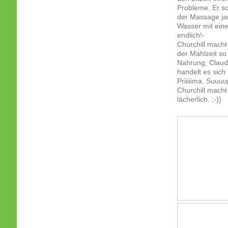
Probleme. Er sc
der Massage ja
Wasser mit ein
endlich!-
Churchill macht
der Mahlzeit so
Nahrung, Claudi
handelt es sich
Priiiiima, Suuu
Churchill mach
lächerlich. ;-))