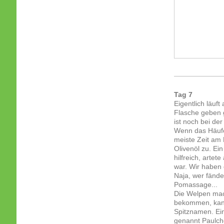
Tag 7
Eigentlich läuf
Flasche geben 
ist noch bei de
Wenn das Häufch
meiste Zeit am 
Olivenöl zu. Ei
hilfreich, arte
war. Wir haben 
Naja, wer fände
Pomassage...
Die Welpen mac
bekommen, kann
Spitznamen. Ein
genannt Paulche