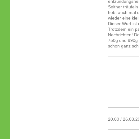
entzündungshe
Seither träufel
hebt auch mal 
wieder eine kle
Dieser Wurf ist
Trotzdem ein pa
Nachrichten! Do
750g und 990g 
schon ganz sc
20.00 / 26.03.2