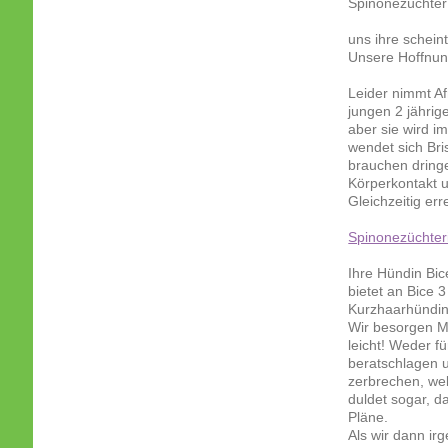
Spinonezüchte
uns ihre schein
Unsere Hoffnung
Leider nimmt Af
jungen 2 jährige
aber sie wird i
wendet sich Bri
brauchen dring
Körperkontakt 
Gleichzeitig er
Spinonezüchter
Ihre Hündin Bic
bietet an Bice 
Kurzhaarhündin
Wir besorgen M
leicht! Weder fü
beratschlagen u
zerbrechen, wel
duldet sogar, d
Pläne.
Als wir dann ir