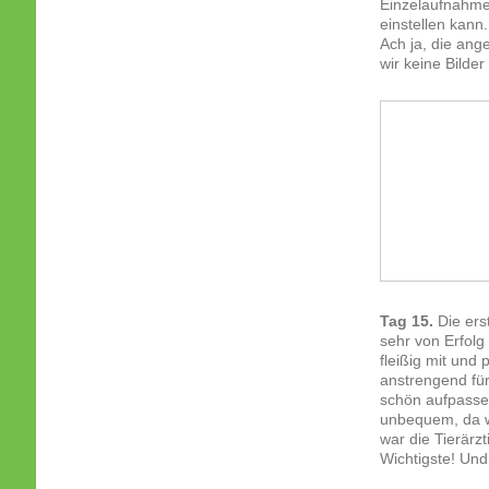
Einzelaufnahme
einstellen kann.
Ach ja, die an
wir keine Bilde
Tag 15.
Die ers
sehr von Erfolg 
fleißig mit und
anstrengend fü
schön aufpassen
unbequem, da wi
war die Tierärz
Wichtigste! Und