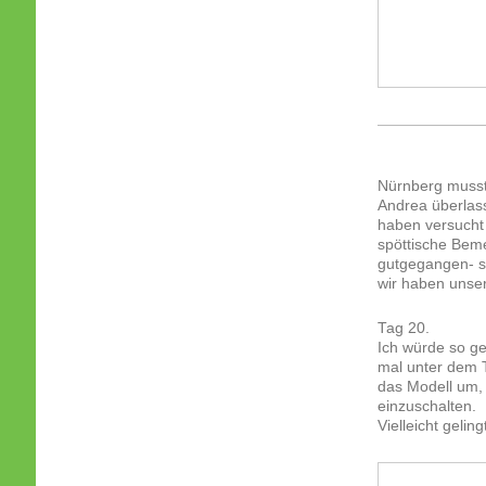
Nürnberg musst
Andrea überlass
haben versucht
spöttische Beme
gutgegangen- so
wir haben unse
Tag 20.
Ich würde so g
mal unter dem 
das Modell um,
einzuschalten.
Vielleicht geli