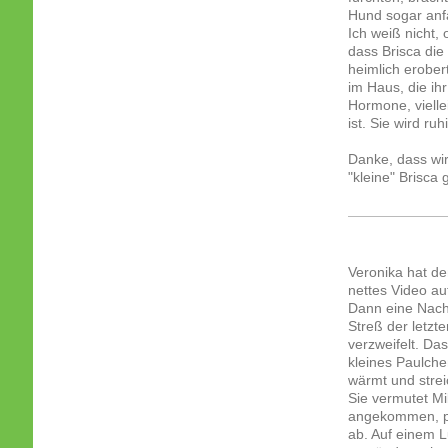
Hund sogar anf
Ich weiß nicht,
dass Brisca die
heimlich erobert
im Haus, die ihr
Hormone, vielle
ist. Sie wird ru
Danke, dass wir
"kleine" Brisca 
Veronika hat de
nettes Video au
Dann eine Nachr
Streß der letzt
verzweifelt. Das
kleines Paulche
wärmt und strei
Sie vermutet M
angekommen, pac
ab. Auf einem Lu