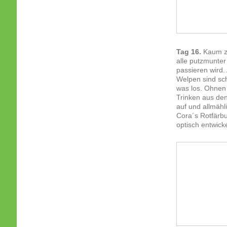
Tag 16.
Kaum zu
alle putzmunter
passieren wird.
Welpen sind sch
was los. Ohnen
Trinken aus den
auf und allmähl
Cora´s Rotfärb
optisch entwic