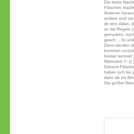
Die letzte Nach
Fläschen mache
Anderen heraus 
andere sind vor
ist eins dabei, 
an die Regeln z
getrunken, noch
gesch..., fix und
Dann werden die
kommen zurück i
besser kennen; 
Wahnsinn !!;-)) 
Danach Fläsch
haben sich bis j
dann ab ins Bet
Die größte Bel